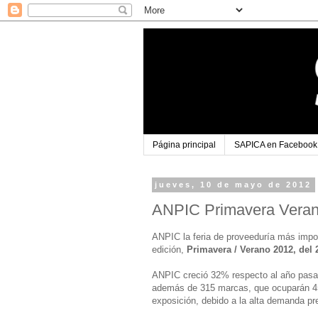
Página principal
SAPICA en Facebook
jueves, 10 de mayo de 2012
ANPIC Primavera Vera
ANPIC la feria de proveeduría más impor
edición,
Primavera / Verano 2012, del 
ANPIC creció 32% respecto al año pasa
además de 315 marcas, que ocuparán 45
exposición, debido a la alta demanda pr