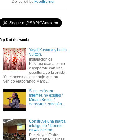
Delivered by
FeedBurner
Top 5 of the week:
Yayoi Kusama y Louis
Vuitton.
Instalación de
Kusama usada como
escaparate con una
escultura de la artista.
Ya conocemos el trabajo que ha
venido elaborando Marc ...
Si no estás en
internet, no existes /
Miriam Bretón /
SensMkt / Pabellón...
Construye una marca
inteligente / Idennto
en #sapicamx
Por. Nayeli Fraire
Jonnathan P. Salinas