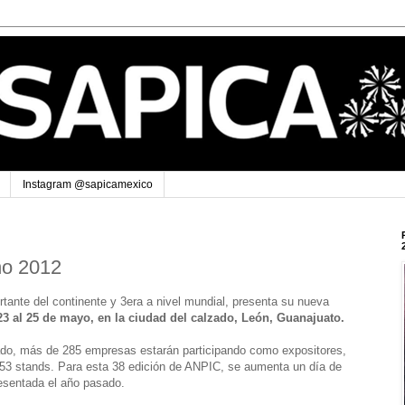
Instagram @sapicamexico
no 2012
tante del continente y 3era a nivel mundial, presenta su nueva
23 al 25 de mayo, en la ciudad del calzado, León, Guanajuato.
do, más de 285 empresas estarán participando como expositores,
3 stands. Para esta 38 edición de ANPIC, se aumenta un día de
esentada el año pasado.