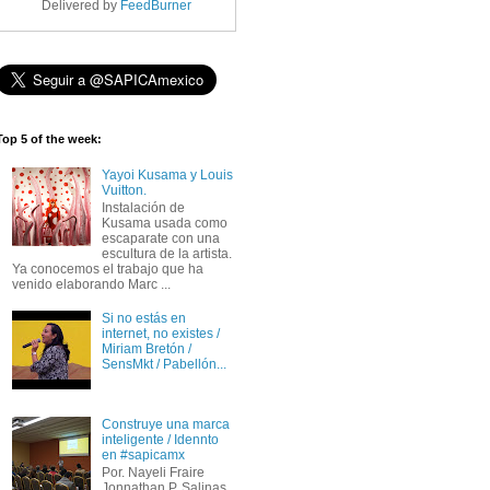
Delivered by
FeedBurner
Top 5 of the week:
Yayoi Kusama y Louis
Vuitton.
Instalación de
Kusama usada como
escaparate con una
escultura de la artista.
Ya conocemos el trabajo que ha
venido elaborando Marc ...
Si no estás en
internet, no existes /
Miriam Bretón /
SensMkt / Pabellón...
Construye una marca
inteligente / Idennto
en #sapicamx
Por. Nayeli Fraire
Jonnathan P. Salinas