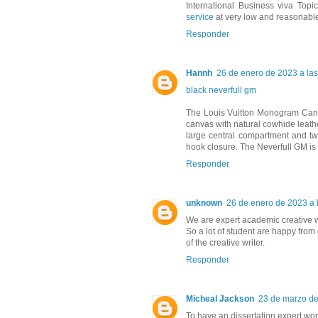
International Business viva To
service
at very low and reasonable
Responder
Hannh
26 de enero de 2023 a las
black neverfull gm
The Louis Vuitton Monogram Canv
canvas with natural cowhide leather 
large central compartment and tw
hook closure. The Neverfull GM i
Responder
unknown
26 de enero de 2023 a 
We are expert academic creative w
So a lot of student are happy from 
of the creative writer.
Responder
Micheal Jackson
23 de marzo de
To have an dissertation expert wo