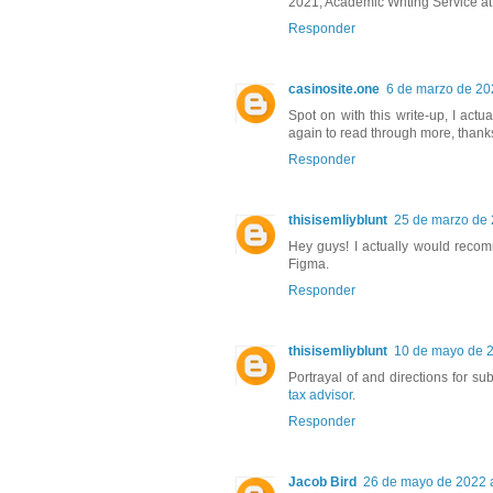
2021, Academic Writing Service a
Responder
casinosite.one
6 de marzo de 202
Spot on with this write-up, I actu
again to read through more, thanks
Responder
thisisemliyblunt
25 de marzo de 
Hey guys! I actually would reco
Figma.
Responder
thisisemliyblunt
10 de mayo de 2
Portrayal of and directions for su
tax advisor
.
Responder
Jacob Bird
26 de mayo de 2022 a