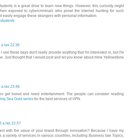
students is a great drive to learn new things. However, this curiosity might
hen exposed to cybercriminals who prowl the internet hunting for such
 easily engage these strangers with personal information.
r students
 a las 22:36
s I see these days don't really provide anything that I'm interested in, but I'm
 one. Just thought that I would post and let you know about mine
Yellowstone
 a las 23:46
 who get bored and need entertainment. The people can consider reading
ing Sea Gold series
for the best services of VPN.
 a las 22:57
ect with the value of your brand through innovation? Because I have my
a variety of services in various countries, including Business law Topics,