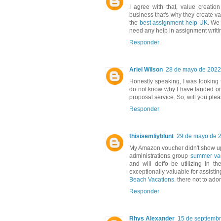
I agree with that, value creatio
business that's why they create v
the
best assignment help UK
. We
need any help in assignment writi
Responder
Ariel Wilson
28 de mayo de 2022 
Honestly speaking, I was looking
do not know why I have landed on 
proposal service. So, will you plea
Responder
thisisemliyblunt
29 de mayo de 2
My Amazon voucher didn't show u
administrations group
summer va
and will deffo be utilizing in th
exceptionally valuable for assistin
Beach Vacations
. there not to ado
Responder
Rhys Alexander
15 de septiembr