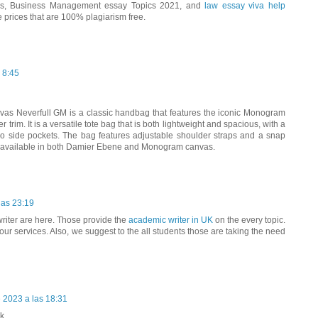
pics, Business Management essay Topics 2021, and
law essay viva help
 prices that are 100% plagiarism free.
 8:45
as Neverfull GM is a classic handbag that features the iconic Monogram
trim. It is a versatile tote bag that is both lightweight and spacious, with a
o side pockets. The bag features adjustable shoulder straps and a snap
s available in both Damier Ebene and Monogram canvas.
las 23:19
riter are here. Those provide the
academic writer in UK
on the every topic.
our services. Also, we suggest to the all students those are taking the need
 2023 a las 18:31
rk