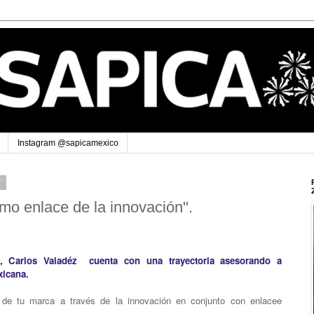
Instagram @sapicamexico
7
omo enlace de la innovación".
 Carlos Valadéz cuenta con una trayectoria asesorando a
xicana.
de tu marca a través de la innovación en conjunto con enlacee