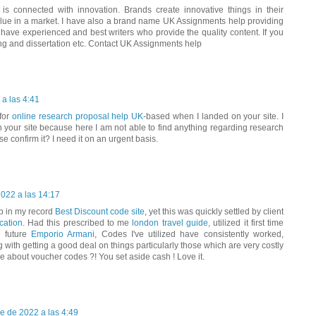
n is connected with innovation. Brands create innovative things in their
alue in a market. I have also a brand name UK Assignments help providing
 have experienced and best writers who provide the quality content. If you
ng and dissertation etc. Contact UK Assignments help
a las 4:41
 for
online research proposal help UK
-based when I landed on your site. I
your site because here I am not able to find anything regarding research
se confirm it? I need it on an urgent basis.
022 a las 14:17
p in my record
Best Discount code site
, yet this was quickly settled by client
cation
. Had this prescribed to me
london travel guide
, utilized it first time
e future
Emporio Armani
, Codes I've utilized have consistently worked,
g with getting a good deal on things particularly those which are very costly
re about voucher codes ?! You set aside cash ! Love it.
e de 2022 a las 4:49