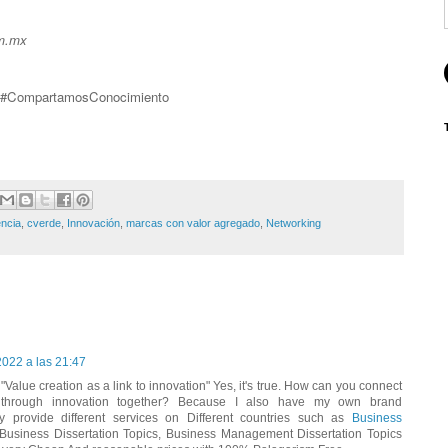
om.mx
#CompartamosConocimiento
encia
,
cverde
,
Innovación
,
marcas con valor agregado
,
Networking
2022 a las 21:47
"Value creation as a link to innovation" Yes, it's true. How can you connect
 through innovation together? Because I also have my own brand
y provide different services on Different countries such as
Business
l Business Dissertation Topics, Business Management Dissertation Topics