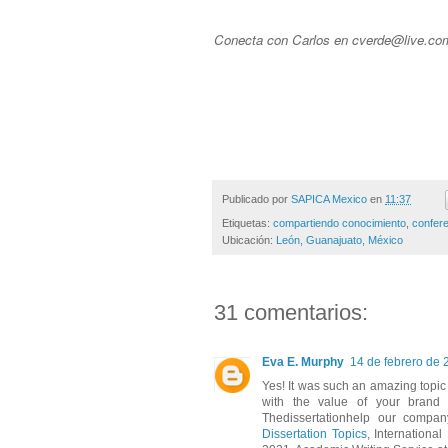
Conecta con Carlos en cverde@live.c
Publicado por
SAPICA Mexico
en
11:37
Etiquetas:
compartiendo conocimiento
,
confer
Ubicación:
León, Guanajuato, México
31 comentarios:
Eva E. Murphy
14 de febrero de 
Yes! It was such an amazing topic 
with the value of your brand
Thedissertationhelp our compan
Dissertation Topics
, Internationa