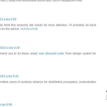
t very Cheap And reasonable prices with 100% Palagarism Free.
2 a las 5:50
ally think this amazing site needs far more attention. I’ll probably be back
 for the advice.
바카라사이트
2022 a las 0:19
mmend you to try these smart,
voxi discount code
Then design system for
022 a las 5:41
bmitted cases of auxiliary reliance for debilitated youngsters, understudies
 las 6:08