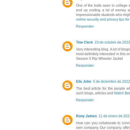
One of the traits seen in college 
end up costing a lot of money w
impressionable students who might
online security and privacy tips fo
Responder
Tine Clerk
23 de octubre de 2022
Very interesting blog. A lot of blog
most definitely interested in this
Season 5 Rip Wheeler Jacket
Responder
Elis John
5 de diciembre de 2022
The best article for the people
such blogs, articles and
Watch Ber
Responder
Rony James
11 de enero de 2023
How can you collaborate to conn
own company. Our company, offers 