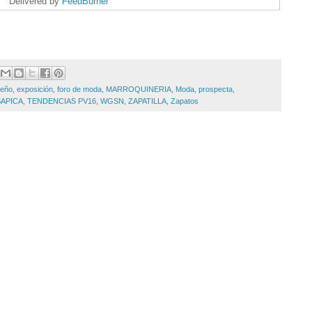
Delivered by
FeedBurner
seño
,
exposición
,
foro de moda
,
MARROQUINERIA
,
Moda
,
prospecta
,
SAPICA
,
TENDENCIAS PV16
,
WGSN
,
ZAPATILLA
,
Zapatos