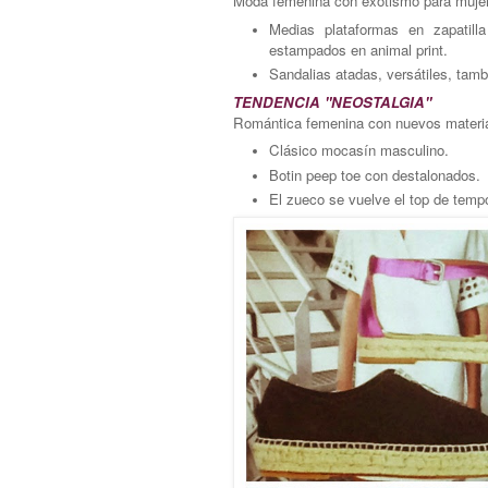
Moda femenina con exotismo para mujere
Medias plataformas en zapatill
estampados en animal print.
Sandalias atadas, versátiles, tamb
TENDENCIA "NEOSTALGIA"
Romántica femenina con nuevos materia
Clásico mocasín masculino.
Botin peep toe con destalonados.
El zueco se vuelve el top de temp