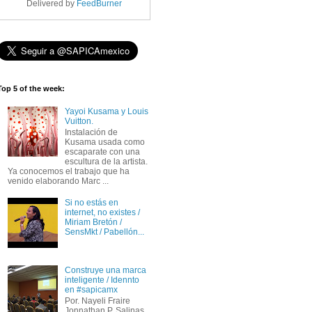
Delivered by
FeedBurner
Top 5 of the week:
Yayoi Kusama y Louis
Vuitton.
Instalación de
Kusama usada como
escaparate con una
escultura de la artista.
Ya conocemos el trabajo que ha
venido elaborando Marc ...
Si no estás en
internet, no existes /
Miriam Bretón /
SensMkt / Pabellón...
Construye una marca
inteligente / Idennto
en #sapicamx
Por. Nayeli Fraire
Jonnathan P. Salinas