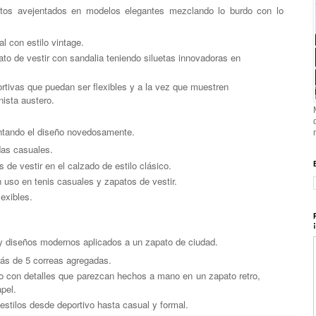
ctos avejentados
en modelos elegantes mezclando lo burdo con lo
l con estilo vintage.
to de vestir con sandalia teniendo siluetas innovadoras en
tivas que puedan ser flexibles y a la vez que muestren
nista austero.
ntando el diseño novedosamente.
as casuales.
de vestir en el calzado de estilo clásico.
 uso en tenis casuales y zapatos de vestir.
lexibles.
y diseños modernos aplicados a un zapato de ciudad.
ás de 5 correas agregadas.
o con detalles que parezcan hechos a mano en un zapato retro,
pel.
stilos desde deportivo hasta casual y formal.